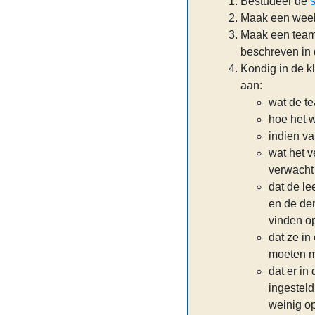
Bestudeer de
Maak een week
Maak een teami
beschreven in
Kondig in de k
aan:
wat de te
hoe het w
indien va
wat het v
verwacht
dat de le
en de de
vinden o
dat ze in
moeten m
dat er i
ingesteld
weinig op